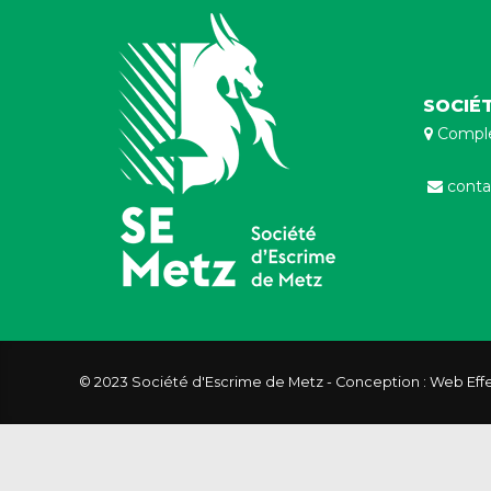
SOCIÉ
Comple
conta
© 2023 Société d'Escrime de Metz - Conception : Web Eff